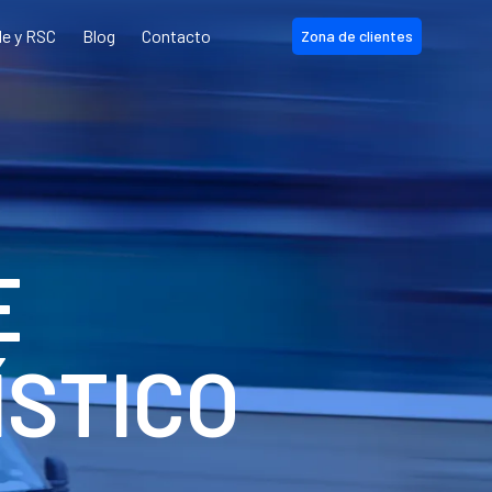
le y RSC
Blog
Contacto
Zona de clientes
E
STICO