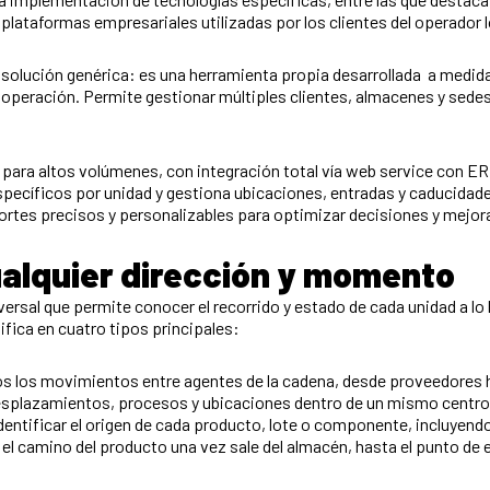
lataformas empresariales utilizadas por los clientes del operador l
 solución genérica: es una herramienta propia desarrollada a medid
 operación. Permite gestionar múltiples clientes, almacenes y sedes,
para altos volúmenes, con integración total vía web service con 
specíficos por unidad y gestiona ubicaciones, entradas y caducidade
rtes precisos y personalizables para optimizar decisiones y mejora
ualquier dirección y momento
versal que permite conocer el recorrido y estado de cada unidad a lo 
sifica en cuatro tipos principales:
s los movimientos entre agentes de la cadena, desde proveedores ha
desplazamientos, procesos y ubicaciones dentro de un mismo centro
dentificar el origen de cada producto, lote o componente, incluyend
e el camino del producto una vez sale del almacén, hasta el punto d