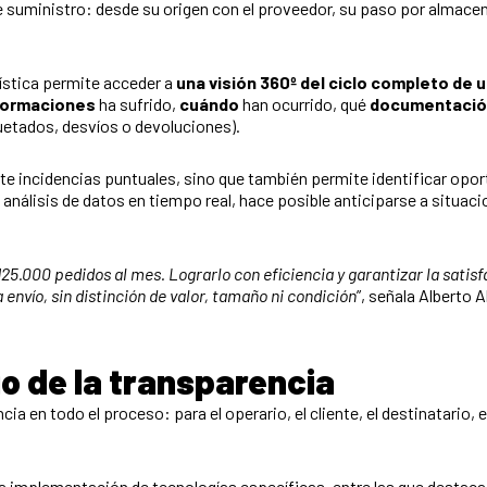
suministro: desde su origen con el proveedor, su paso por almacenes,
ogística permite acceder a
una visión 360º del ciclo completo de 
formaciones
ha sufrido,
cuándo
han ocurrido, qué
documentació
quetados, desvíos o devoluciones).
nte incidencias puntuales, sino que también permite identificar opo
y análisis de datos en tiempo real, hace posible anticiparse a situac
5.000 pedidos al mes. Lograrlo con eficiencia y garantizar la satisfa
 envío, sin distinción de valor, tamaño ni condición
”, señala Alberto 
io de la transparencia
cia en todo el proceso: para el operario, el cliente, el destinatario
la implementación de tecnologías específicas, entre las que destaca 