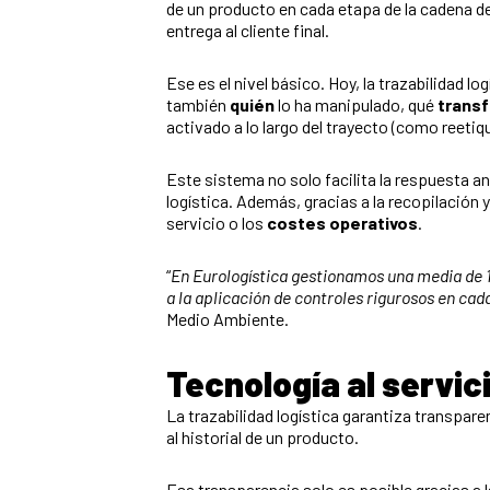
de un producto en cada etapa de la cadena de 
entrega al cliente final.
Ese es el nivel básico. Hoy, la trazabilidad l
también
quién
lo ha manipulado, qué
trans
activado a lo largo del trayecto (como reeti
Este sistema no solo facilita la respuesta a
logística. Además, gracias a la recopilación 
servicio o los
costes operativos
.
“
En Eurologística gestionamos una media de 12
a la aplicación de controles rigurosos en cada
Medio Ambiente.
Tecnología al servic
La trazabilidad logística garantiza transparen
al historial de un producto.
Esa transparencia solo es posible gracias a 