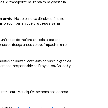
 el transporte, la última milla y hasta la
un envío
. No solo indica dónde está, sino
n
lo acompaña y qué
procesos
se han
rtunidades de mejora en toda la cadena
iones de riesgo antes de que impacten en el
cción de cada cliente solo es posible gracias
Alameda, responsable de Proyectos, Calidad y
, el remitente y cualquier persona con acceso
el SGA (
software de gestión de almacén
),