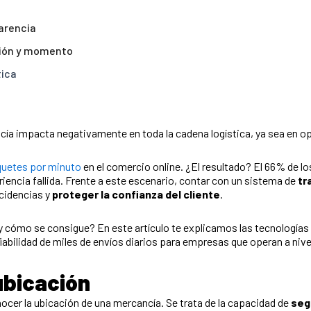
parencia
ción y momento
tica
cía impacta negativamente en toda la cadena logística, ya sea en 
quetes por minuto
en el comercio online. ¿El resultado? El 66% de 
iencia fallida. Frente a este escenario, contar con un sistema de
tr
ncidencias y
proteger la confianza del cliente
.
ca y cómo se consigue? En este artículo te explicamos las tecnologí
 fiabilidad de miles de envíos diarios para empresas que operan a nive
ubicación
ocer la ubicación de una mercancía. Se trata de la capacidad de
seg