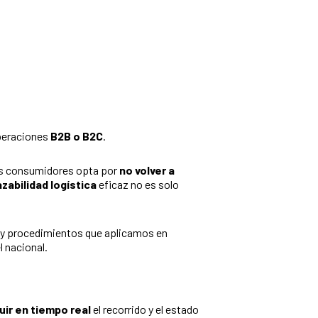
operaciones
B2B o B2C
.
los consumidores opta por
no volver a
azabilidad logística
eficaz no es solo
as y procedimientos que aplicamos en
l nacional.
uir en tiempo real
el recorrido y el estado